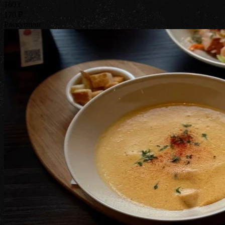
160 г
170 ₽
Раскупили