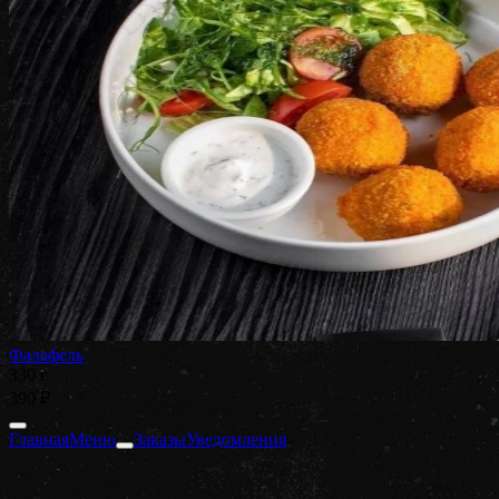
Фалафель
330 г
390 ₽
Главная
Меню
Заказы
Уведомления